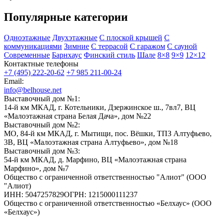
Популярные категории
Одноэтажные
Двухэтажные
С плоской крышей
С
коммуникациями
Зимние
С террасой
С гаражом
С сауной
Современные
Барнхаус
Финский стиль
Шале
8×8
9×9
12×12
Контактные телефоны
+7 (495) 222-20-62
+7 985 211-00-24
Email:
info@belhouse.net
Выставочный дом №1:
14-й км МКАД, г. Котельники, Дзержинское ш., 7вл7, ВЦ
«Малоэтажная страна Белая Дача», дом №22
Выставочный дом №2:
МО, 84-й км МКАД, г. Мытищи, пос. Вёшки, ТПЗ Алтуфьево,
3В, ВЦ «Малоэтажная страна Алтуфьево», дом №18
Выставочный дом №3:
54-й км МКАД, д. Марфино, ВЦ «Малоэтажная страна
Марфино», дом №7
Общество с ограниченной ответственностью "Алиот" (ООО
"Алиот)
ИНН: 5047257829ОГРН: 1215000111237
Общество с ограниченной ответственностью «Белхаус» (ООО
«Белхаус»)