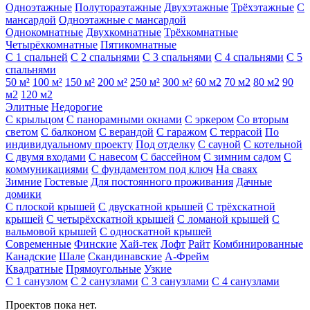
Одноэтажные
Полутораэтажные
Двухэтажные
Трёхэтажные
С
мансардой
Одноэтажные с мансардой
Однокомнатные
Двухкомнатные
Трёхкомнатные
Четырёхкомнатные
Пятикомнатные
С 1 спальней
С 2 спальнями
С 3 спальнями
С 4 спальнями
С 5
спальнями
50 м²
100 м²
150 м²
200 м²
250 м²
300 м²
60 м2
70 м2
80 м2
90
м2
120 м2
Элитные
Недорогие
С крыльцом
С панорамными окнами
С эркером
Со вторым
светом
С балконом
С верандой
С гаражом
С террасой
По
индивидуальному проекту
Под отделку
С сауной
С котельной
С двумя входами
С навесом
С бассейном
С зимним садом
С
коммуникациями
С фундаментом под ключ
На сваях
Зимние
Гостевые
Для постоянного проживания
Дачные
домики
С плоской крышей
С двускатной крышей
С трёхскатной
крышей
С четырёхскатной крышей
С ломаной крышей
С
вальмовой крышей
С односкатной крышей
Современные
Финские
Хай-тек
Лофт
Райт
Комбинированные
Канадские
Шале
Скандинавские
А-Фрейм
Квадратные
Прямоугольные
Узкие
С 1 санузлом
С 2 санузлами
С 3 санузлами
С 4 санузлами
Проектов пока нет.