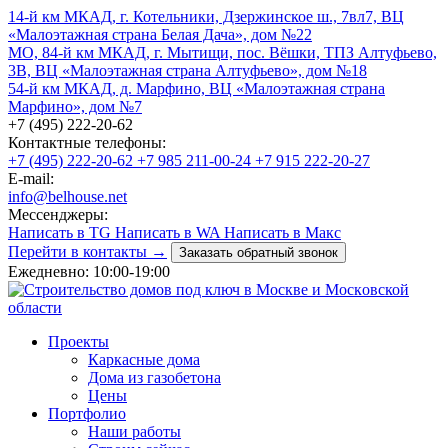
14-й км МКАД, г. Котельники, Дзержинское ш., 7вл7, ВЦ
«Малоэтажная страна Белая Дача», дом №22
МО, 84-й км МКАД, г. Мытищи, пос. Вёшки, ТПЗ Алтуфьево,
3В, ВЦ «Малоэтажная страна Алтуфьево», дом №18
54-й км МКАД, д. Марфино, ВЦ «Малоэтажная страна
Марфино», дом №7
+7 (495) 222-20-62
Контактные телефоны:
+7 (495) 222-20-62
+7 985 211-00-24
+7 915 222-20-27
E-mail:
info@belhouse.net
Мессенджеры:
Написать в TG
Написать в WA
Написать в Макс
Перейти в контакты →
Заказать обратный звонок
Ежедневно: 10:00-19:00
Проекты
Каркасные дома
Дома из газобетона
Цены
Портфолио
Наши работы