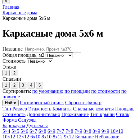
×
Главная
Каркасные дома
Каркасные дома 5х6 м
Каркасные дома 5х6 м
Название
Общая площадь, м2
Стоимость
Этажи
1
2
Спальни
1
2
3
4
5
Сортировать:
по умолчанию
по площади
по стоимости
по
новизне
Расширенный поиск
Сбросить фильтр
Найти
Тип
Размер
Этажность
Комнаты
Спальные комнаты
Площадь
Стоимость
Дополнительно
Проживание
Тип крыши
Стиль
Форма
Санузлы
Барнхаусы
Дуплексы
5×4
5×5
5×6
6×7
6×8
6×9
7×7
7×8
7×9
8×8
8×9
9×9
10×10
10×12
12×12
6х10
8х10
8х12
9х12
Большие
Небольшие