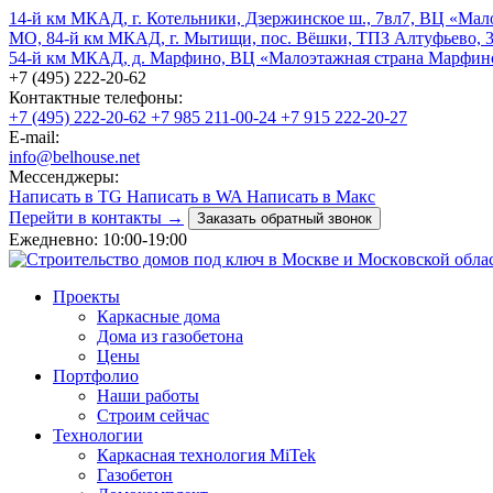
14-й км МКАД, г. Котельники, Дзержинское ш., 7вл7, ВЦ «Мал
МО, 84-й км МКАД, г. Мытищи, пос. Вёшки, ТПЗ Алтуфьево, 
54-й км МКАД, д. Марфино, ВЦ «Малоэтажная страна Марфин
+7 (495) 222-20-62
Контактные телефоны:
+7 (495) 222-20-62
+7 985 211-00-24
+7 915 222-20-27
E-mail:
info@belhouse.net
Мессенджеры:
Написать в TG
Написать в WA
Написать в Макс
Перейти в контакты →
Заказать обратный звонок
Ежедневно: 10:00-19:00
Проекты
Каркасные дома
Дома из газобетона
Цены
Портфолио
Наши работы
Строим сейчас
Технологии
Каркасная технология MiTek
Газобетон