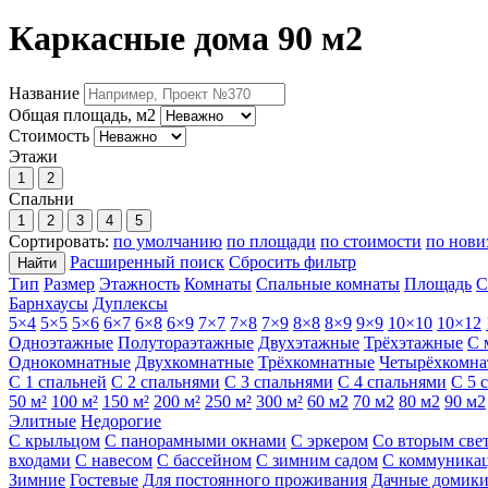
Каркасные дома 90 м2
Название
Общая площадь, м2
Стоимость
Этажи
1
2
Спальни
1
2
3
4
5
Сортировать:
по умолчанию
по площади
по стоимости
по нови
Расширенный поиск
Сбросить фильтр
Найти
Тип
Размер
Этажность
Комнаты
Спальные комнаты
Площадь
С
Барнхаусы
Дуплексы
5×4
5×5
5×6
6×7
6×8
6×9
7×7
7×8
7×9
8×8
8×9
9×9
10×10
10×12
Одноэтажные
Полутораэтажные
Двухэтажные
Трёхэтажные
С 
Однокомнатные
Двухкомнатные
Трёхкомнатные
Четырёхкомна
С 1 спальней
С 2 спальнями
С 3 спальнями
С 4 спальнями
С 5 
50 м²
100 м²
150 м²
200 м²
250 м²
300 м²
60 м2
70 м2
80 м2
90 м2
Элитные
Недорогие
С крыльцом
С панорамными окнами
С эркером
Со вторым све
входами
С навесом
С бассейном
С зимним садом
С коммуника
Зимние
Гостевые
Для постоянного проживания
Дачные домик