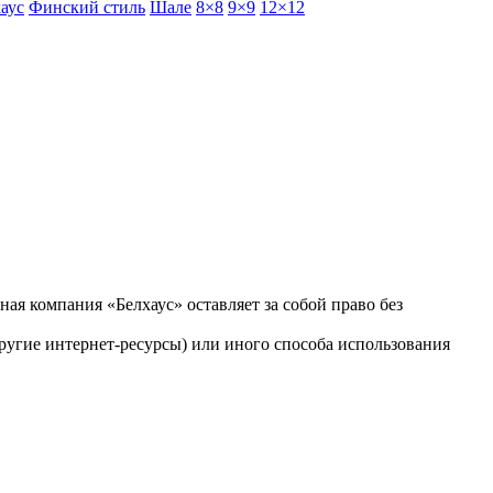
аус
Финский стиль
Шале
8×8
9×9
12×12
ая компания «Белхаус» оставляет за собой право без
ругие интернет-ресурсы) или иного способа использования