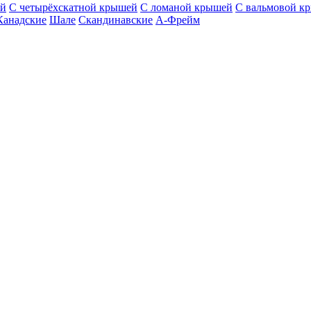
ей
С четырёхскатной крышей
С ломаной крышей
С вальмовой к
Канадские
Шале
Скандинавские
А-Фрейм