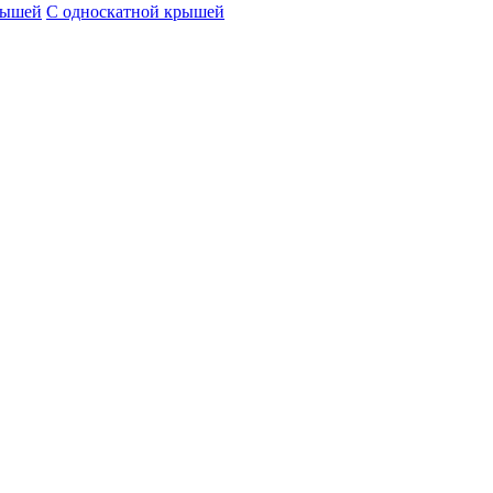
рышей
С односкатной крышей