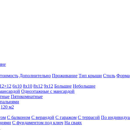
зне
тоимость
Дополнительно
Проживание
Тип крыши
Стиль
Форма
12×12
6х10
8х10
8х12
9х12
Большие
Небольшие
мансардой
Одноэтажные с мансардой
тные
Пятикомнатные
спальнями
120 м2
том
С балконом
С верандой
С гаражом
С террасой
По индивидуа
циями
С фундаментом под ключ
На сваях
и