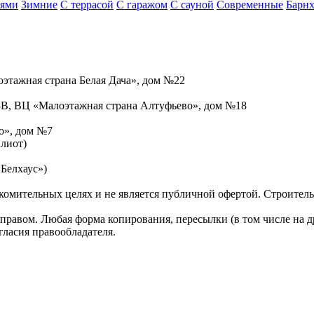
иями
Зимние
С террасой
С гаражом
С сауной
Современные
Барнх
оэтажная страна Белая Дача», дом №22
3В, ВЦ «Малоэтажная страна Алтуфьево», дом №18
о», дом №7
лиот)
Белхаус»)
омительных целях и не является публичной офертой. Строительн
правом. Любая форма копирования, пересылки (в том числе на д
гласия правообладателя.