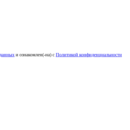
 данных
и ознакомлен(-на) с
Политикой конфиденциальности