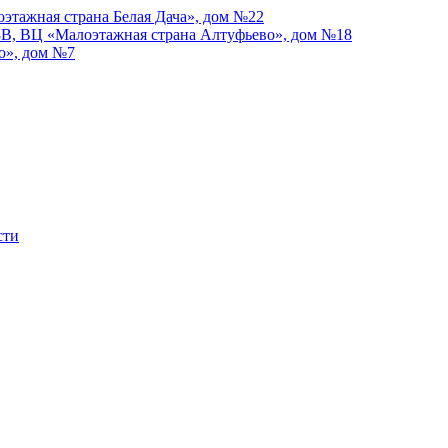
оэтажная страна Белая Дача», дом №22
3В, ВЦ «Малоэтажная страна Алтуфьево», дом №18
о», дом №7