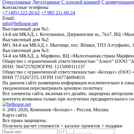
Одноэтажные
Двухэтажные
С плоской крышей
С коммуникац
Контактные телефоны
+7 (495) 222-20-62
+7 985 211-00-24
Email:
info@belhouse.net
Выставочный дом №1:
14-й км МКАД, г. Котельники, Дзержинское ш., 7вл7, ВЦ «Мал
Выставочный дом №2:
МО, 84-й км МКАД, г. Мытищи, пос. Вёшки, ТПЗ Алтуфьево, 
Выставочный дом №3:
54-й км МКАД, д. Марфино, ВЦ «Малоэтажная страна Марфин
Общество с ограниченной ответственностью "Алиот" (ООО "А
ИНН: 5047257829ОГРН: 1215000111237
Общество с ограниченной ответственностью «Белхаус» (ООО «
ИНН 7733267255, ОГРН 1167746094031
На данном сайте размещена информация исключительно в ознак
уведомления пересматривать ценовую политику.
Все элементы сайта, включая его дизайн, защищены авторским 
контента возможна только при получении предварительного со
© 2001-2026, Компания «Белхаус» - Россия, Москва
Карта сайта
Все права защищены.
Получить расчет стоимости + каталог проектов + подарки