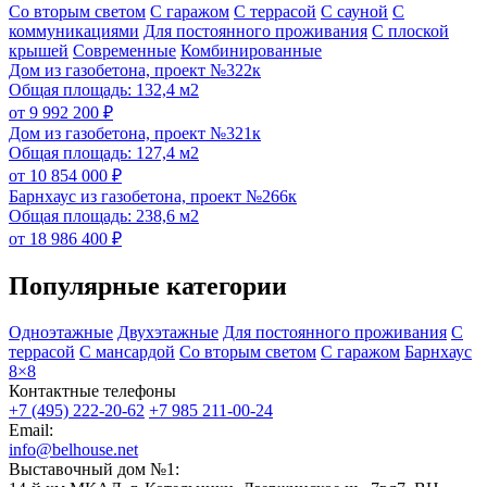
Со вторым светом
С гаражом
С террасой
С сауной
С
коммуникациями
Для постоянного проживания
С плоской
крышей
Современные
Комбинированные
Дом из газобетона, проект №322к
Общая площадь: 132,4 м2
от 9 992 200 ₽
Дом из газобетона, проект №321к
Общая площадь: 127,4 м2
от 10 854 000 ₽
Барнхаус из газобетона, проект №266к
Общая площадь: 238,6 м2
от 18 986 400 ₽
Популярные категории
Одноэтажные
Двухэтажные
Для постоянного проживания
С
террасой
С мансардой
Со вторым светом
С гаражом
Барнхаус
8×8
Контактные телефоны
+7 (495) 222-20-62
+7 985 211-00-24
Email:
info@belhouse.net
Выставочный дом №1: