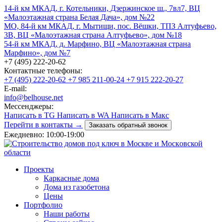
14-й км МКАД, г. Котельники, Дзержинское ш., 7вл7, ВЦ
«Малоэтажная страна Белая Дача», дом №22
МО, 84-й км МКАД, г. Мытищи, пос. Вёшки, ТПЗ Алтуфьево,
3В, ВЦ «Малоэтажная страна Алтуфьево», дом №18
54-й км МКАД, д. Марфино, ВЦ «Малоэтажная страна
Марфино», дом №7
+7 (495) 222-20-62
Контактные телефоны:
+7 (495) 222-20-62
+7 985 211-00-24
+7 915 222-20-27
E-mail:
info@belhouse.net
Мессенджеры:
Написать в TG
Написать в WA
Написать в Макс
Перейти в контакты →
Заказать обратный звонок
Ежедневно: 10:00-19:00
Проекты
Каркасные дома
Дома из газобетона
Цены
Портфолио
Наши работы