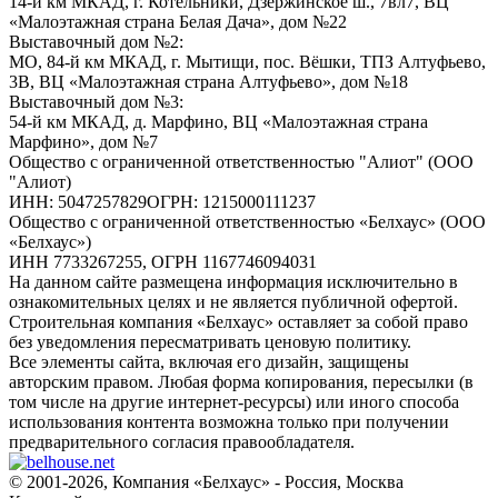
14-й км МКАД, г. Котельники, Дзержинское ш., 7вл7, ВЦ
«Малоэтажная страна Белая Дача», дом №22
Выставочный дом №2:
МО, 84-й км МКАД, г. Мытищи, пос. Вёшки, ТПЗ Алтуфьево,
3В, ВЦ «Малоэтажная страна Алтуфьево», дом №18
Выставочный дом №3:
54-й км МКАД, д. Марфино, ВЦ «Малоэтажная страна
Марфино», дом №7
Общество с ограниченной ответственностью "Алиот" (ООО
"Алиот)
ИНН: 5047257829ОГРН: 1215000111237
Общество с ограниченной ответственностью «Белхаус» (ООО
«Белхаус»)
ИНН 7733267255, ОГРН 1167746094031
На данном сайте размещена информация исключительно в
ознакомительных целях и не является публичной офертой.
Строительная компания «Белхаус» оставляет за собой право
без уведомления пересматривать ценовую политику.
Все элементы сайта, включая его дизайн, защищены
авторским правом. Любая форма копирования, пересылки (в
том числе на другие интернет-ресурсы) или иного способа
использования контента возможна только при получении
предварительного согласия правообладателя.
© 2001-2026, Компания «Белхаус» - Россия, Москва