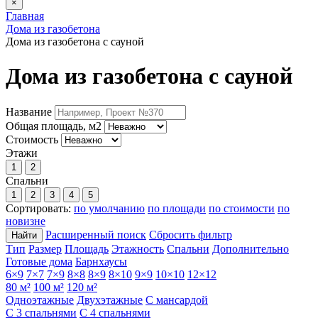
×
Главная
Дома из газобетона
Дома из газобетона с сауной
Дома из газобетона с сауной
Название
Общая площадь, м2
Стоимость
Этажи
1
2
Спальни
1
2
3
4
5
Сортировать:
по умолчанию
по площади
по стоимости
по
новизне
Расширенный поиск
Сбросить фильтр
Найти
Тип
Размер
Площадь
Этажность
Спальни
Дополнительно
Готовые дома
Барнхаусы
6×9
7×7
7×9
8×8
8×9
8×10
9×9
10×10
12×12
80 м²
100 м²
120 м²
Одноэтажные
Двухэтажные
С мансардой
С 3 спальнями
С 4 спальнями