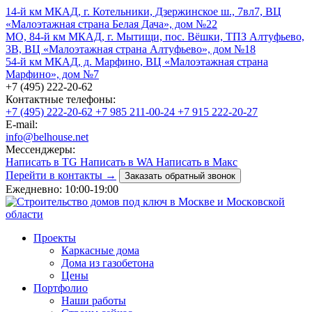
14-й км МКАД, г. Котельники, Дзержинское ш., 7вл7, ВЦ
«Малоэтажная страна Белая Дача», дом №22
МО, 84-й км МКАД, г. Мытищи, пос. Вёшки, ТПЗ Алтуфьево,
3В, ВЦ «Малоэтажная страна Алтуфьево», дом №18
54-й км МКАД, д. Марфино, ВЦ «Малоэтажная страна
Марфино», дом №7
+7 (495) 222-20-62
Контактные телефоны:
+7 (495) 222-20-62
+7 985 211-00-24
+7 915 222-20-27
E-mail:
info@belhouse.net
Мессенджеры:
Написать в TG
Написать в WA
Написать в Макс
Перейти в контакты →
Заказать обратный звонок
Ежедневно: 10:00-19:00
Проекты
Каркасные дома
Дома из газобетона
Цены
Портфолио
Наши работы