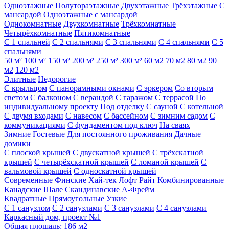
Одноэтажные
Полутораэтажные
Двухэтажные
Трёхэтажные
С
мансардой
Одноэтажные с мансардой
Однокомнатные
Двухкомнатные
Трёхкомнатные
Четырёхкомнатные
Пятикомнатные
С 1 спальней
С 2 спальнями
С 3 спальнями
С 4 спальнями
С 5
спальнями
50 м²
100 м²
150 м²
200 м²
250 м²
300 м²
60 м2
70 м2
80 м2
90
м2
120 м2
Элитные
Недорогие
С крыльцом
С панорамными окнами
С эркером
Со вторым
светом
С балконом
С верандой
С гаражом
С террасой
По
индивидуальному проекту
Под отделку
С сауной
С котельной
С двумя входами
С навесом
С бассейном
С зимним садом
С
коммуникациями
С фундаментом под ключ
На сваях
Зимние
Гостевые
Для постоянного проживания
Дачные
домики
С плоской крышей
С двускатной крышей
С трёхскатной
крышей
С четырёхскатной крышей
С ломаной крышей
С
вальмовой крышей
С односкатной крышей
Современные
Финские
Хай-тек
Лофт
Райт
Комбинированные
Канадские
Шале
Скандинавские
А-Фрейм
Квадратные
Прямоугольные
Узкие
С 1 санузлом
С 2 санузлами
С 3 санузлами
С 4 санузлами
Каркасный дом, проект №1
Общая площадь: 186 м2