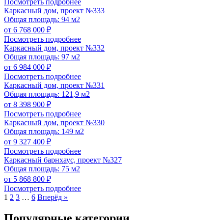
Посмотреть подробнее
Каркасный дом, проект №333
Общая площадь: 94 м2
от 6 768 000 ₽
Посмотреть подробнее
Каркасный дом, проект №332
Общая площадь: 97 м2
от 6 984 000 ₽
Посмотреть подробнее
Каркасный дом, проект №331
Общая площадь: 121,9 м2
от 8 398 900 ₽
Посмотреть подробнее
Каркасный дом, проект №330
Общая площадь: 149 м2
от 9 327 400 ₽
Посмотреть подробнее
Каркасный барнхаус, проект №327
Общая площадь: 75 м2
от 5 868 800 ₽
Посмотреть подробнее
Пагинация
1
2
3
…
6
Вперёд »
записей
Популярные категории