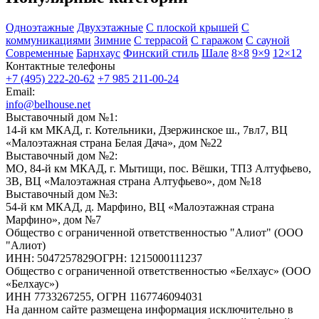
Одноэтажные
Двухэтажные
С плоской крышей
С
коммуникациями
Зимние
С террасой
С гаражом
С сауной
Современные
Барнхаус
Финский стиль
Шале
8×8
9×9
12×12
Контактные телефоны
+7 (495) 222-20-62
+7 985 211-00-24
Email:
info@belhouse.net
Выставочный дом №1:
14-й км МКАД, г. Котельники, Дзержинское ш., 7вл7, ВЦ
«Малоэтажная страна Белая Дача», дом №22
Выставочный дом №2:
МО, 84-й км МКАД, г. Мытищи, пос. Вёшки, ТПЗ Алтуфьево,
3В, ВЦ «Малоэтажная страна Алтуфьево», дом №18
Выставочный дом №3:
54-й км МКАД, д. Марфино, ВЦ «Малоэтажная страна
Марфино», дом №7
Общество с ограниченной ответственностью "Алиот" (ООО
"Алиот)
ИНН: 5047257829ОГРН: 1215000111237
Общество с ограниченной ответственностью «Белхаус» (ООО
«Белхаус»)
ИНН 7733267255, ОГРН 1167746094031
На данном сайте размещена информация исключительно в