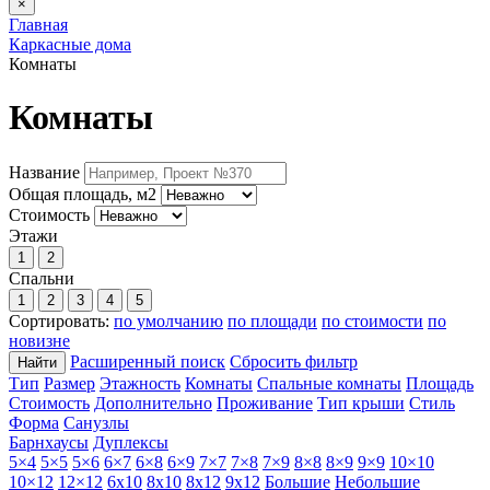
×
Главная
Каркасные дома
Комнаты
Комнаты
Название
Общая площадь, м2
Стоимость
Этажи
1
2
Спальни
1
2
3
4
5
Сортировать:
по умолчанию
по площади
по стоимости
по
новизне
Расширенный поиск
Сбросить фильтр
Найти
Тип
Размер
Этажность
Комнаты
Спальные комнаты
Площадь
Стоимость
Дополнительно
Проживание
Тип крыши
Стиль
Форма
Санузлы
Барнхаусы
Дуплексы
5×4
5×5
5×6
6×7
6×8
6×9
7×7
7×8
7×9
8×8
8×9
9×9
10×10
10×12
12×12
6х10
8х10
8х12
9х12
Большие
Небольшие