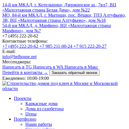
14-й км МКАД, г. Котельники, Дзержинское ш., 7вл7, ВЦ
«Малоэтажная страна Белая Дача», дом №22
МО, 84-й км МКАД, г. Мытищи, пос. Вёшки, ТПЗ Алтуфьево,
3В, ВЦ «Малоэтажная страна Алтуфьево», дом №18
54-й км МКАД, д. Марфино, ВЦ «Малоэтажная страна
Марфино», дом №7
+7 (495) 222-20-62
Контактные телефоны:
+7 (495) 222-20-62
+7 985 211-00-24
+7 915 222-20-27
E-mail:
info@belhouse.net
Мессенджеры:
Написать в TG
Написать в WA
Написать в Макс
Перейти в контакты →
Заказать обратный звонок
Ежедневно: 10:00-19:00
Проекты
Каркасные дома
Дома из газобетона
Цены
Портфолио
Наши работы