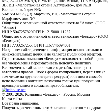
МО, 84-й км МКАД, г. Мытищи, пос. Вёшки, ТПЗ Алтуфьево,
3В, ВЦ «Малоэтажная страна Алтуфьево», дом №18
Выставочный дом №3:
54-й км МКАД, д. Марфино, ВЦ «Малоэтажная страна
Марфино», дом №7
Общество с ограниченной ответственностью "Алиот" (ООО
"Алиот)
ИНН: 5047257829ОГРН: 1215000111237
Общество с ограниченной ответственностью «Белхаус» (ООО
«Белхаус»)
ИНН 7733267255, ОГРН 1167746094031
На данном сайте размещена информация исключительно в
ознакомительных целях и не является публичной офертой.
Строительная компания «Белхаус» оставляет за собой право
без уведомления пересматривать ценовую политику.
Все элементы сайта, включая его дизайн, защищены
авторским правом. Любая форма копирования, пересылки (в
том числе на другие интернет-ресурсы) или иного способа
использования контента возможна только при получении
предварительного согласия правообладателя.
© 2001-2026, Компания «Белхаус» - Россия, Москва
Карта сайта
Все права защищены.
Получить расчет стоимости + каталог проектов + подарки