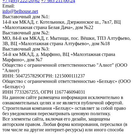
+7 (495) 222-20-62
+7 985 211-00-24
Email:
info@belhouse.net
Выставочный дом №1:
14-й км МКАД, г. Котельники, Дзержинское ш., 7вл7, ВЦ
«Малоэтажная страна Белая Дача», дом №22
Выставочный дом №2:
МО, 84-й км МКАД, г. Мытищи, пос. Вёшки, ТПЗ Алтуфьево,
3В, ВЦ «Малоэтажная страна Алтуфьево», дом №18
Выставочный дом №3:
54-й км МКАД, д. Марфино, ВЦ «Малоэтажная страна
Марфино», дом №7
Общество с ограниченной ответственностью "Алиот" (ООО
"Алиот)
ИНН: 5047257829ОГРН: 1215000111237
Общество с ограниченной ответственностью «Белхаус» (ООО
«Белхаус»)
ИНН 7733267255, ОГРН 1167746094031
На данном сайте размещена информация исключительно в
ознакомительных целях и не является публичной офертой.
Строительная компания «Белхаус» оставляет за собой право
без уведомления пересматривать ценовую политику.
Все элементы сайта, включая его дизайн, защищены
авторским правом. Любая форма копирования, пересылки (в
том числе на другие интернет-ресурсы) или иного способа