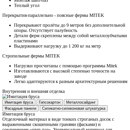
Монтаж шип-паз
Теплый угол
Перекрытия-параллельно - поясные фермы MITEK
Перекрывают пролёты до 9 метров без дополнительной
опоры. Отсутствует палубность
Детали ферм скреплены между собой металлозубчатыми
пластинами
Выдерживают нагрузку до 1 200 кг на метр
Стропильные фермы MITEK
Нагрузки просчитаны с помощью программы Mitek
Изготавливаются с высокой степенью точности на
заводе
Легко адаптируются к разным архитектурным решениям
Внутренняя и внешняя отделка
Имитация бруса
Гипсокартон
Металлосайдинг
Фасадные панели
Силикатно-силиконовая штукатурка
Имитация бруса
Отделочный материал в виде тонких строганых досок с
выраженными скошенными гранями (фасками) и
соединением «шип-паз». Универсальный материал для