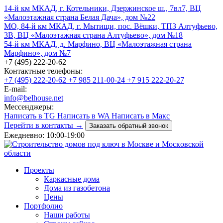
14-й км МКАД, г. Котельники, Дзержинское ш., 7вл7, ВЦ
«Малоэтажная страна Белая Дача», дом №22
МО, 84-й км МКАД, г. Мытищи, пос. Вёшки, ТПЗ Алтуфьево,
3В, ВЦ «Малоэтажная страна Алтуфьево», дом №18
54-й км МКАД, д. Марфино, ВЦ «Малоэтажная страна
Марфино», дом №7
+7 (495) 222-20-62
Контактные телефоны:
+7 (495) 222-20-62
+7 985 211-00-24
+7 915 222-20-27
E-mail:
info@belhouse.net
Мессенджеры:
Написать в TG
Написать в WA
Написать в Макс
Перейти в контакты →
Заказать обратный звонок
Ежедневно: 10:00-19:00
Проекты
Каркасные дома
Дома из газобетона
Цены
Портфолио
Наши работы